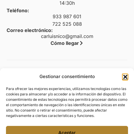
14:30h
Teléfono:
933 987 601
722 525 088
Correo electrónico:
carluisnico@gmail.com
Cómo llegar
Legal
Gestionar consentimiento
Aviso legal
Para ofrecer las mejores experiencias, utilizamos tecnologías como las
Política de privacidad
cookies para almacenar y/o acceder a la información del dispositivo. El
consentimiento de estas tecnologías nos permitirá procesar datos como
Política de cookies (UE)
el comportamiento de navegación o las identificaciones únicas en este
sitio. No consentir o retirar el consentimiento, puede afectar
Política de envíos y devoluciones
negativamente a ciertas características y funciones.
Accesibilidad
Aceptar